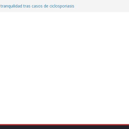
 tranquilidad tras casos de ciclosporiasis
Aguirre no es asunto político: Sheinbaum
echa, hora y sede para el examen de
?
al ingenio San Pedro y proteger cientos
eta contra diputado del PT! Lo acusa de