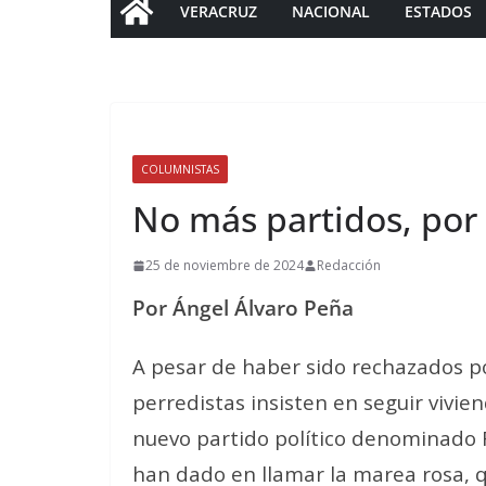
VERACRUZ
NACIONAL
ESTADOS
COLUMNISTAS
No más partidos, por
25 de noviembre de 2024
Redacción
Por Ángel Álvaro Peña
A pesar de haber sido rechazados por
perredistas insisten en seguir vivie
nuevo partido político denominado 
han dado en llamar la marea rosa, q