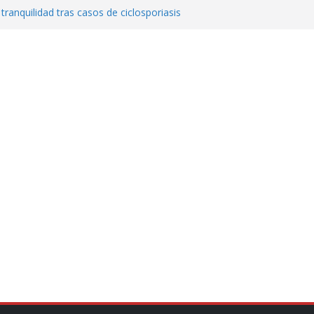
 tranquilidad tras casos de ciclosporiasis
al ingenio San Pedro y proteger cientos
eta contra diputado del PT! Lo acusa de
a el poder en Colombia y promete una
ontra el narcoterrorismo
stablecimiento de vínculos con México:
manos”