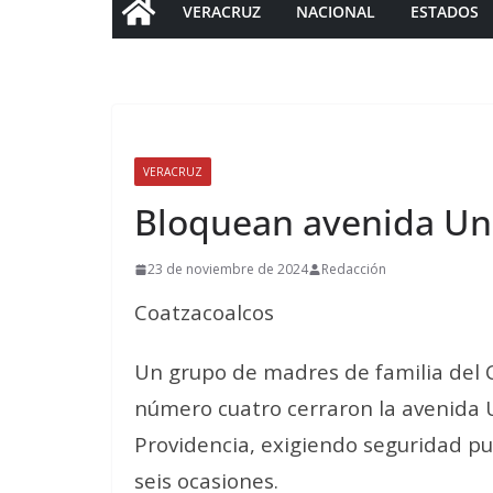
VERACRUZ
NACIONAL
ESTADOS
VERACRUZ
Bloquean avenida Un
23 de noviembre de 2024
Redacción
Coatzacoalcos
Un grupo de madres de familia del C
número cuatro cerraron la avenida Un
Providencia, exigiendo seguridad pu
seis ocasiones.