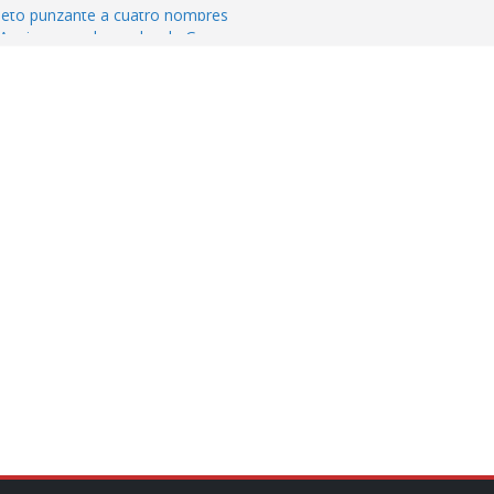
jeto punzante a cuatro hombres
Aguirre, exgobernador de Guerrero, por
var la exportación de aguacate de
tados Unidos
zación a escuelas para dejar el esquema
cución política en casos de desafuero
 Movimiento Ciudadano