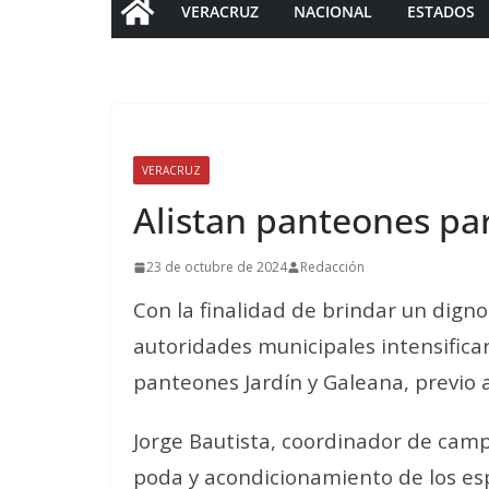
VERACRUZ
NACIONAL
ESTADOS
VERACRUZ
Alistan panteones pa
23 de octubre de 2024
Redacción
Con la finalidad de brindar un dign
autoridades municipales intensifica
panteones Jardín y Galeana, previo a
Jorge Bautista, coordinador de camp
poda y acondicionamiento de los es