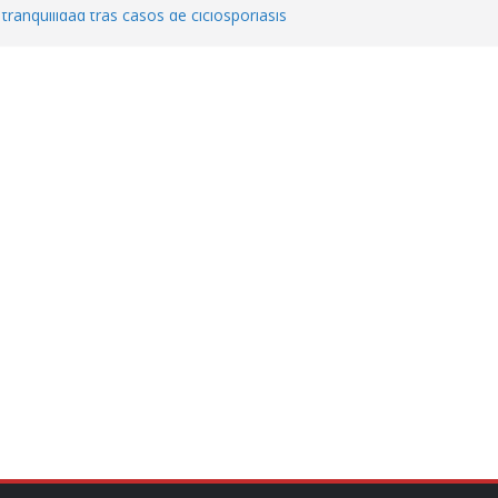
 tranquilidad tras casos de ciclosporiasis
al ingenio San Pedro y proteger cientos
eta contra diputado del PT! Lo acusa de
a el poder en Colombia y promete una
ontra el narcoterrorismo
stablecimiento de vínculos con México:
manos”