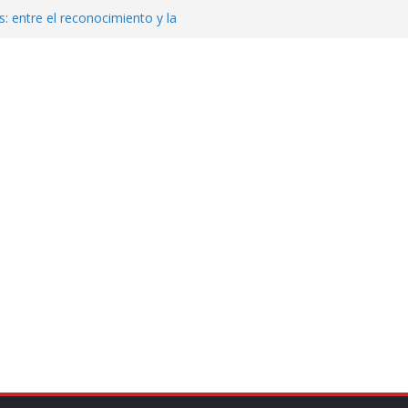
: entre el reconocimiento y la
var la exportación de aguacate de
tados Unidos
zación a escuelas para dejar el esquema
cución política en casos de desafuero
 Movimiento Ciudadano
jeto punzante a cuatro hombres