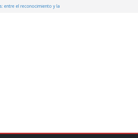
: entre el reconocimiento y la
var la exportación de aguacate de
tados Unidos
zación a escuelas para dejar el esquema
cución política en casos de desafuero
 Movimiento Ciudadano
jeto punzante a cuatro hombres