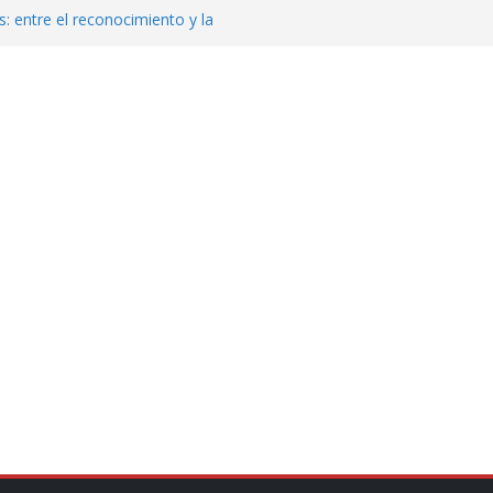
: entre el reconocimiento y la
var la exportación de aguacate de
tados Unidos
zación a escuelas para dejar el esquema
cución política en casos de desafuero
 Movimiento Ciudadano
jeto punzante a cuatro hombres