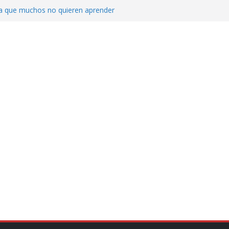
ica que muchos no quieren aprender
cluyendo a narcopolíticos”: dijo el director
iones contra el CJNG
ra el crimen patrimonial
do… o el defensor inesperado
de difamaciones, las audiencias no tienen
pulsa