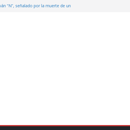
ván “N”, señalado por la muerte de un
nterrey
DE CENTROAMÉRICA! TRICOLOR
VEZ EL MEDALLERO
 Argentina para despedir a su padre, Jorge
 ‘viejitos’, Morena suspende derechos
alvatori y Grace Palomares
en Veracruz; aumentan a 33 los
lmente secos