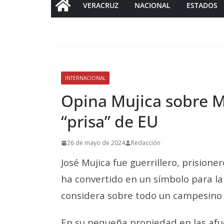
VERACRUZ
NACIONAL
ESTADOS
INTERNACIONAL
Opina Mujica sobre Ma
“prisa” de EU
26 de mayo de 2024
Redacción
José Mujica fue guerrillero, prision
ha convertido en un símbolo para la
considera sobre todo un campesino 
En su pequeña propiedad en las afue