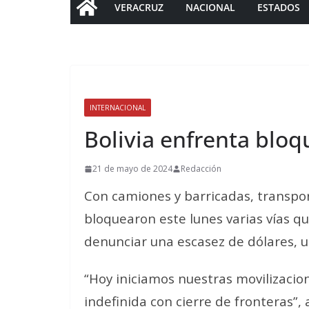
VERACRUZ
NACIONAL
ESTADOS
INTERNACIONAL
Bolivia enfrenta bloq
21 de mayo de 2024
Redacción
Con camiones y barricadas, transpor
bloquearon este lunes varias vías qu
denunciar una escasez de dólares, un
“Hoy iniciamos nuestras movilizacio
indefinida con cierre de fronteras”, 