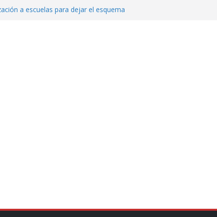
zación a escuelas para dejar el esquema
echa, hora y sede para el examen de
?
 Cuitláhuac García Jiménez desapareció
Aguirre, exgobernador de Guerrero, por
var la exportación de aguacate de
tados Unidos