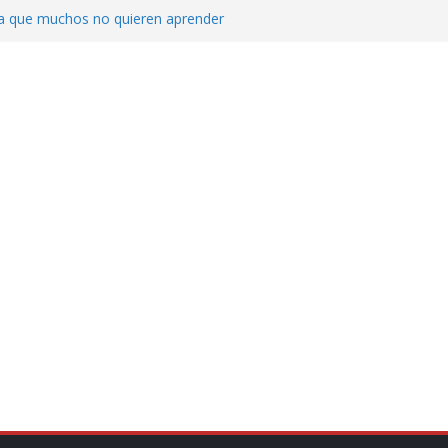
ica que muchos no quieren aprender
cluyendo a narcopolíticos”: dijo el director
iones contra el CJNG
ra el crimen patrimonial
do… o el defensor inesperado
de difamaciones, las audiencias no tienen
pulsa