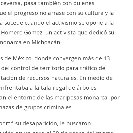
 viceversa, pasa también con quienes
ue el progreso no arrase con su cultura y la
a sucede cuando el activismo se opone a la
de Homero Gómez, un activista que dedicó su
a monarca en Michoacán.
os de México, donde convergen más de 13
del control de territorio para tráfico de
otación de recursos naturales. En medio de
rentaba a la tala ilegal de árboles,
n el entorno de las mariposas monarca, por
azas de grupos criminales.
portó su desaparición, le buscaron
n vida en un pozo el 29 de enero del mismo