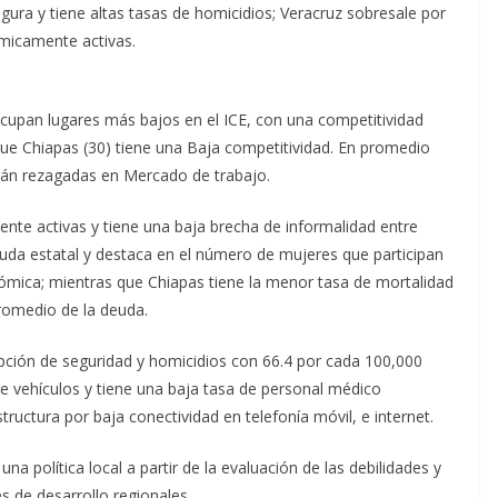
gura y tiene altas tasas de homicidios; Veracruz sobresale por
micamente activas.
cupan lugares más bajos en el ICE, con una competitividad
que Chiapas (30) tiene una Baja competitividad. En promedio
tán rezagadas en Mercado de trabajo.
te activas y tiene una baja brecha de informalidad entre
uda estatal y destaca en el número de mujeres que participan
onómica; mientras que Chiapas tiene la menor tasa de mortalidad
romedio de la deuda.
pción de seguridad y homicidios con 66.4 por cada 100,000
e vehículos y tiene una baja tasa de personal médico
structura por baja conectividad en telefonía móvil, e internet.
a política local a partir de la evaluación de las debilidades y
s de desarrollo regionales.