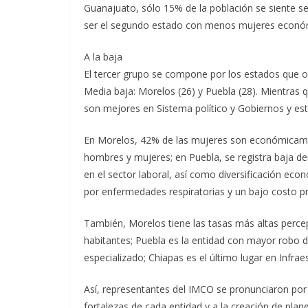
Guanajuato, sólo 15% de la población se siente se
ser el segundo estado con menos mujeres econó
A la baja
El tercer grupo se compone por los estados que o
Media baja: Morelos (26) y Puebla (28). Mientras 
son mejores en Sistema político y Gobiernos y es
En Morelos, 42% de las mujeres son económicamen
hombres y mujeres; en Puebla, se registra baja de
en el sector laboral, así como diversificación ec
por enfermedades respiratorias y un bajo costo p
También, Morelos tiene las tasas más altas perce
habitantes; Puebla es la entidad con mayor robo d
especializado; Chiapas es el último lugar en Infrae
Así, representantes del IMCO se pronunciaron por un
fortalezas de cada entidad y a la creación de plane