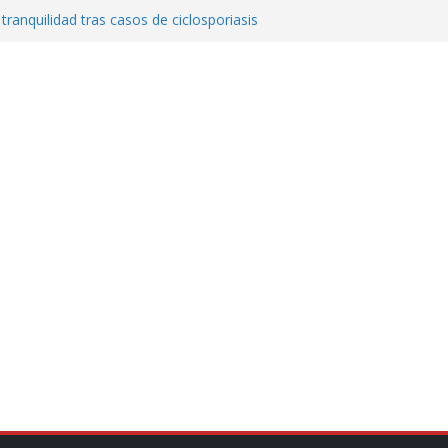
 tranquilidad tras casos de ciclosporiasis
al ingenio San Pedro y proteger cientos
eta contra diputado del PT! Lo acusa de
a el poder en Colombia y promete una
ontra el narcoterrorismo
stablecimiento de vínculos con México:
manos”