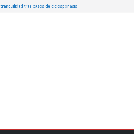
 tranquilidad tras casos de ciclosporiasis
al ingenio San Pedro y proteger cientos
eta contra diputado del PT! Lo acusa de
a el poder en Colombia y promete una
ontra el narcoterrorismo
stablecimiento de vínculos con México:
manos”