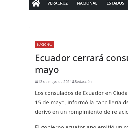
VERACRUZ
NACIONAL
ESTADOS
NACIONAL
Ecuador cerrará cons
mayo
12 de mayo de 2024
Redacción
Los consulados de Ecuador en Ciuda
15 de mayo, informó la cancillería de
derivó en un rompimiento de relaci
El gobierno ecuatoriano emitió un 