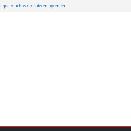
ica que muchos no quieren aprender
cluyendo a narcopolíticos”: dijo el director
iones contra el CJNG
ra el crimen patrimonial
do… o el defensor inesperado
de difamaciones, las audiencias no tienen
pulsa