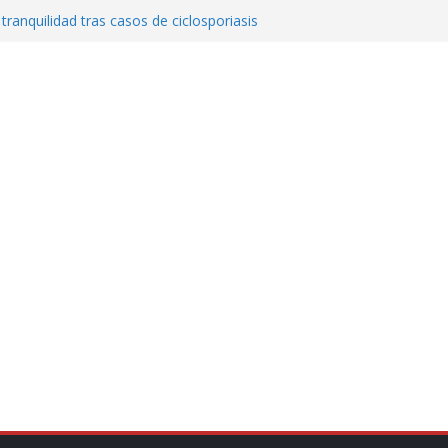
 tranquilidad tras casos de ciclosporiasis
al ingenio San Pedro y proteger cientos
eta contra diputado del PT! Lo acusa de
a el poder en Colombia y promete una
ontra el narcoterrorismo
stablecimiento de vínculos con México:
manos”