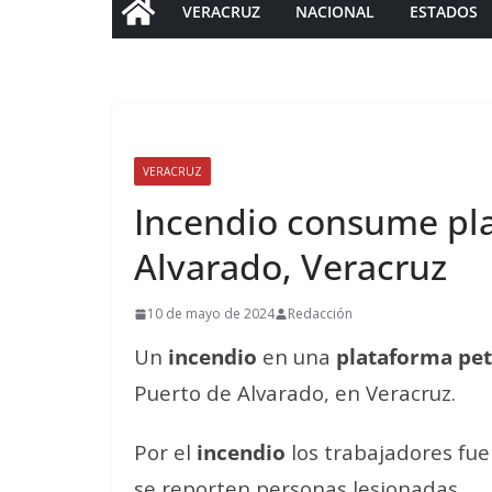
VERACRUZ
NACIONAL
ESTADOS
VERACRUZ
Incendio consume pl
Alvarado, Veracruz
10 de mayo de 2024
Redacción
Un
incendio
en una
plataforma pet
Puerto de Alvarado, en Veracruz.
Por el
incendio
los trabajadores fu
se reporten personas lesionadas.