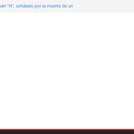
ván “N”, señalado por la muerte de un
nterrey
DE CENTROAMÉRICA! TRICOLOR
VEZ EL MEDALLERO
 Argentina para despedir a su padre, Jorge
 ‘viejitos’, Morena suspende derechos
alvatori y Grace Palomares
en Veracruz; aumentan a 33 los
lmente secos