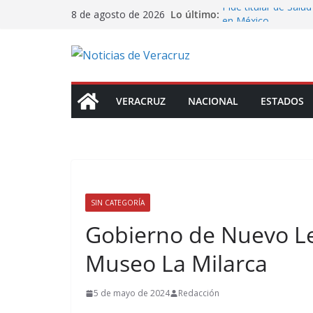
Saltar
Pide titular de Salud
Lo último:
8 de agosto de 2026
al
en México
Nahle busca salvar 
contenido
de empleos
¡Truena Ramírez Zep
“traicionar” a la 4T
De la Espriella tom
VERACRUZ
NACIONAL
ESTADOS
guerra sin tregua c
Fujimori celebra re
“Somos países her
SIN CATEGORÍA
Gobierno de Nuevo Le
Museo La Milarca
5 de mayo de 2024
Redacción