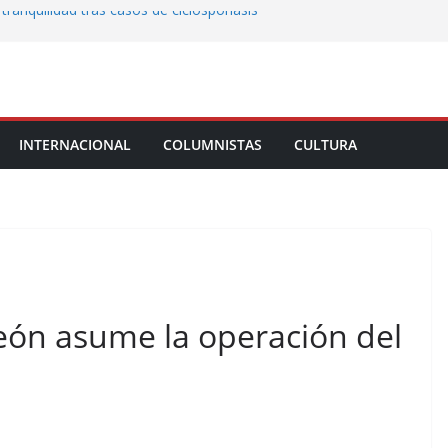
 tranquilidad tras casos de ciclosporiasis
al ingenio San Pedro y proteger cientos
eta contra diputado del PT! Lo acusa de
a el poder en Colombia y promete una
INTERNACIONAL
COLUMNISTAS
CULTURA
ontra el narcoterrorismo
stablecimiento de vínculos con México:
manos”
ón asume la operación del