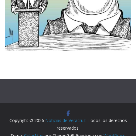
Copyright © 2026
Noticias de Veracruz
. Todos los derechos
reservados.
Tema:
ColorMag
por ThemeGrill. Funciona con
WordPress
.