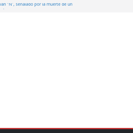
ván “N”, señalado por la muerte de un
nterrey
DE CENTROAMÉRICA! TRICOLOR
VEZ EL MEDALLERO
 Argentina para despedir a su padre, Jorge
 ‘viejitos’, Morena suspende derechos
alvatori y Grace Palomares
en Veracruz; aumentan a 33 los
lmente secos