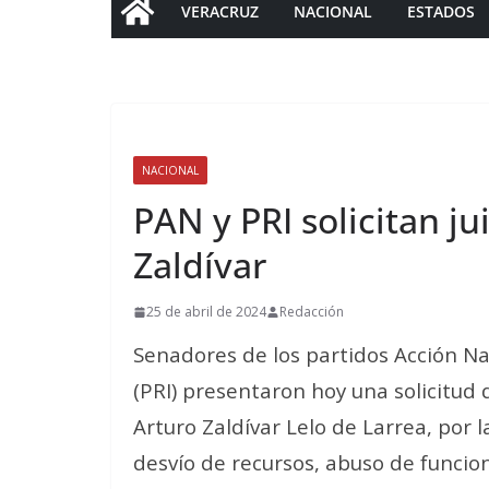
VERACRUZ
NACIONAL
ESTADOS
NACIONAL
PAN y PRI solicitan ju
Zaldívar
25 de abril de 2024
Redacción
Senadores de los partidos Acción Nac
(PRI) presentaron hoy una solicitud d
Arturo Zaldívar Lelo de Larrea, por
desvío de recursos, abuso de funcio