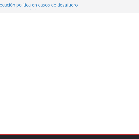
cución política en casos de desafuero
 Movimiento Ciudadano
 Cuitláhuac García Jiménez desapareció
Aguirre, exgobernador de Guerrero, por
var la exportación de aguacate de
tados Unidos
zación a escuelas para dejar el esquema