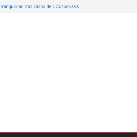
 tranquilidad tras casos de ciclosporiasis
al ingenio San Pedro y proteger cientos
eta contra diputado del PT! Lo acusa de
a el poder en Colombia y promete una
ontra el narcoterrorismo
stablecimiento de vínculos con México:
manos”