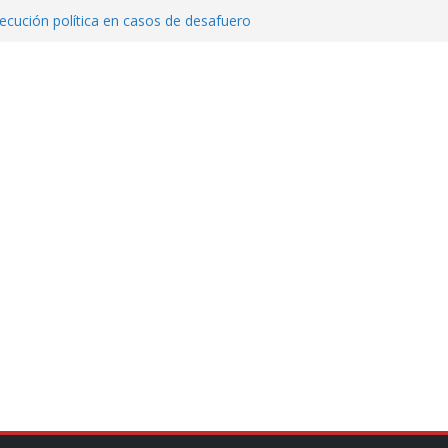
cución política en casos de desafuero
 Movimiento Ciudadano
 Cuitláhuac García Jiménez desapareció
Aguirre, exgobernador de Guerrero, por
var la exportación de aguacate de
tados Unidos
zación a escuelas para dejar el esquema