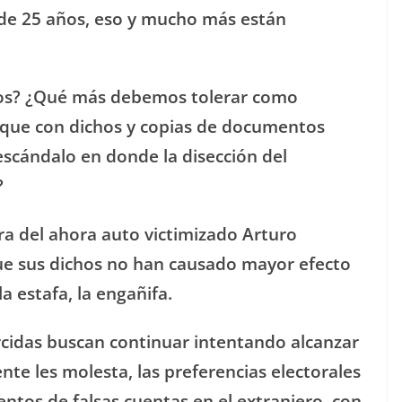
a de 25 años, eso y mucho más están
anos? ¿Qué más debemos tolerar como
 que con dichos y copias de documentos
escándalo en donde la disección del
?
ura del ahora auto victimizado Arturo
que sus dichos no han causado mayor efecto
la estafa, la engañifa.
cidas buscan continuar intentando alcanzar
te les molesta, las preferencias electorales
entos de falsas cuentas en el extranjero, con