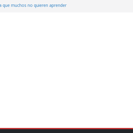
ica que muchos no quieren aprender
cluyendo a narcopolíticos”: dijo el director
iones contra el CJNG
ra el crimen patrimonial
do… o el defensor inesperado
de difamaciones, las audiencias no tienen
pulsa