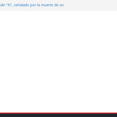
ván “N”, señalado por la muerte de un
nterrey
DE CENTROAMÉRICA! TRICOLOR
VEZ EL MEDALLERO
 Argentina para despedir a su padre, Jorge
 ‘viejitos’, Morena suspende derechos
alvatori y Grace Palomares
en Veracruz; aumentan a 33 los
lmente secos