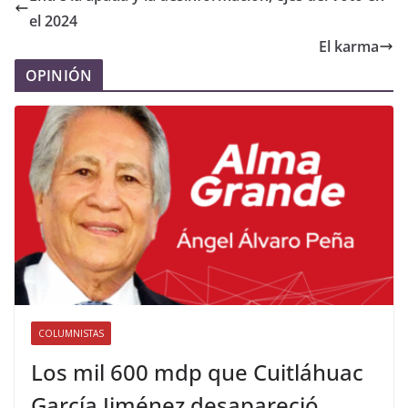
el 2024
El karma
OPINIÓN
COLUMNISTAS
Los mil 600 mdp que Cuitláhuac
García Jiménez desapareció