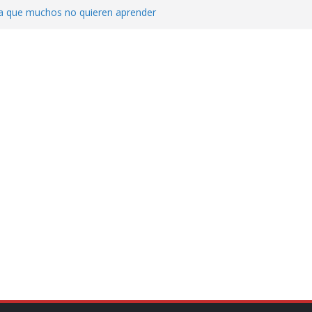
ica que muchos no quieren aprender
cluyendo a narcopolíticos”: dijo el director
iones contra el CJNG
ra el crimen patrimonial
do… o el defensor inesperado
de difamaciones, las audiencias no tienen
pulsa