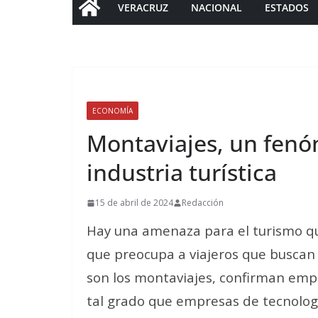
VERACRUZ
NACIONAL
ESTADOS
ECONOMÍA
Montaviajes, un fen
industria turística
15 de abril de 2024
Redacción
Hay una amenaza para el turismo q
que preocupa a viajeros que buscan v
son los montaviajes, confirman empr
tal grado que empresas de tecnolog