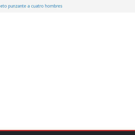
jeto punzante a cuatro hombres
Aguirre, exgobernador de Guerrero, por
var la exportación de aguacate de
tados Unidos
zación a escuelas para dejar el esquema
cución política en casos de desafuero
 Movimiento Ciudadano