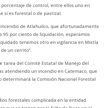
o porcentaje de control, entre ellos uno en
si es forestal o de pastizal.
incendio de Atlahuilco, que afortunadamente
ne 95 por ciento de liquidación, esperamos
liquidado tenemos otro en vigilancia en Mixtla
de un cerrito”.
e tarea del Comité Estatal de Manejo del
las atendiendo un incendio en Catemaco, que
lo determinará la Comisión Nacional Forestal
os forestales complicada en la entidad
s que se tienen por la falta de lluvia en el