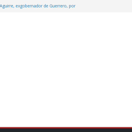
Aguirre, exgobernador de Guerrero, por
 tranquilidad tras casos de ciclosporiasis
Aguirre no es asunto político: Sheinbaum
echa, hora y sede para el examen de
?
 Cuitláhuac García Jiménez desapareció