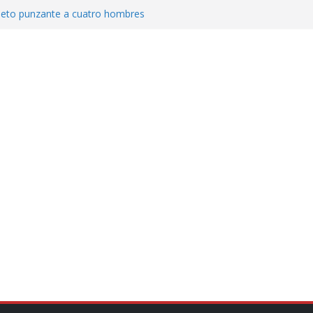
jeto punzante a cuatro hombres
Aguirre, exgobernador de Guerrero, por
var la exportación de aguacate de
tados Unidos
zación a escuelas para dejar el esquema
cución política en casos de desafuero
 Movimiento Ciudadano