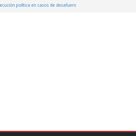
cución política en casos de desafuero
 Movimiento Ciudadano
 Cuitláhuac García Jiménez desapareció
Aguirre, exgobernador de Guerrero, por
var la exportación de aguacate de
tados Unidos
zación a escuelas para dejar el esquema