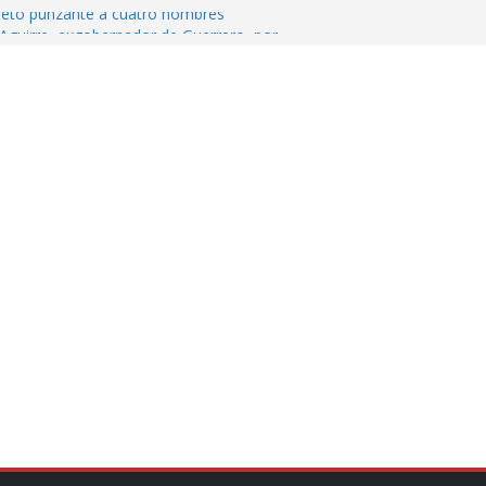
jeto punzante a cuatro hombres
Aguirre, exgobernador de Guerrero, por
var la exportación de aguacate de
tados Unidos
zación a escuelas para dejar el esquema
cución política en casos de desafuero
 Movimiento Ciudadano