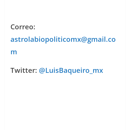
Correo:
astrolabiopoliticomx@gmail.co
m
Twitter:
@LuisBaqueiro_mx