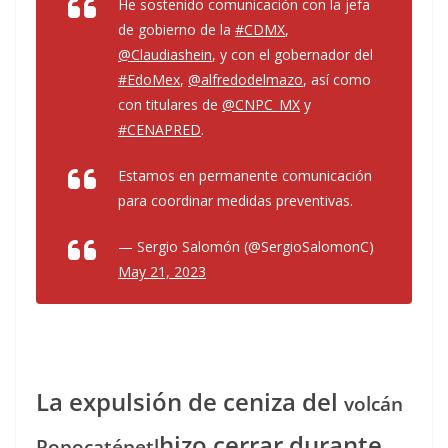
He sostenido comunicación con la jefa
de gobierno de la
#CDMX
,
@Claudiashein
, y con el gobernador del
#EdoMex
,
@alfredodelmazo
, así como
con titulares de
@CNPC_MX
y
#CENAPRED
.
Estamos en permanente comunicación
para coordinar medidas preventivas.
— Sergio Salomón (@SergioSalomonC)
May 21, 2023
La expulsión de ceniza del
volcán
hizo cerrar durante
Popocatépetl