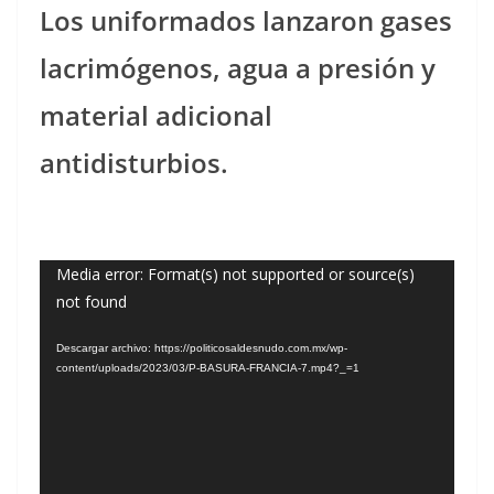
Los uniformados lanzaron gases
lacrimógenos, agua a presión y
material adicional
antidisturbios.
Reproductor
Media error: Format(s) not supported or source(s)
not found
de
vídeo
Descargar archivo: https://politicosaldesnudo.com.mx/wp-
content/uploads/2023/03/P-BASURA-FRANCIA-7.mp4?_=1