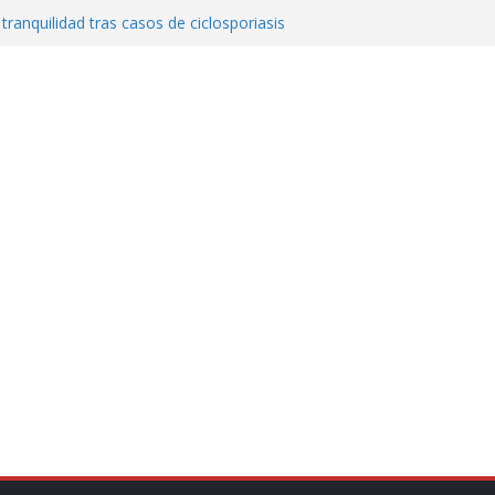
 tranquilidad tras casos de ciclosporiasis
al ingenio San Pedro y proteger cientos
eta contra diputado del PT! Lo acusa de
a el poder en Colombia y promete una
ontra el narcoterrorismo
stablecimiento de vínculos con México:
manos”