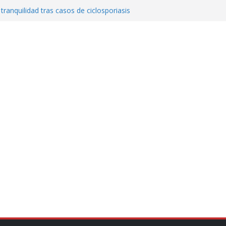
 tranquilidad tras casos de ciclosporiasis
al ingenio San Pedro y proteger cientos
eta contra diputado del PT! Lo acusa de
a el poder en Colombia y promete una
ontra el narcoterrorismo
stablecimiento de vínculos con México:
manos”