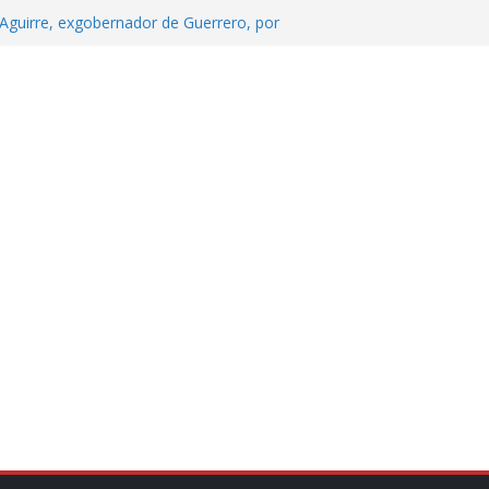
Aguirre, exgobernador de Guerrero, por
 tranquilidad tras casos de ciclosporiasis
Aguirre no es asunto político: Sheinbaum
echa, hora y sede para el examen de
?
 Cuitláhuac García Jiménez desapareció