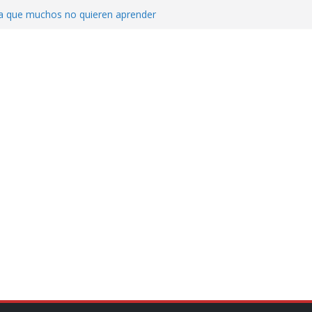
ica que muchos no quieren aprender
cluyendo a narcopolíticos”: dijo el director
iones contra el CJNG
ra el crimen patrimonial
do… o el defensor inesperado
de difamaciones, las audiencias no tienen
pulsa