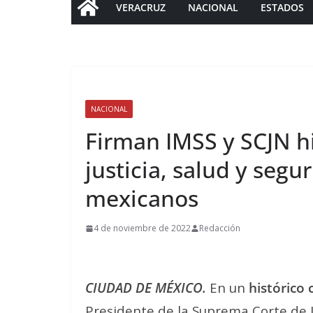
VERACRUZ
NACIONAL
ESTADOS
NACIONAL
Firman IMSS y SCJN hi
justicia, salud y segu
mexicanos
4 de noviembre de 2022
Redacción
CIUDAD DE MÉXICO.
En un
histórico 
Presidente de la Suprema Corte de Ju