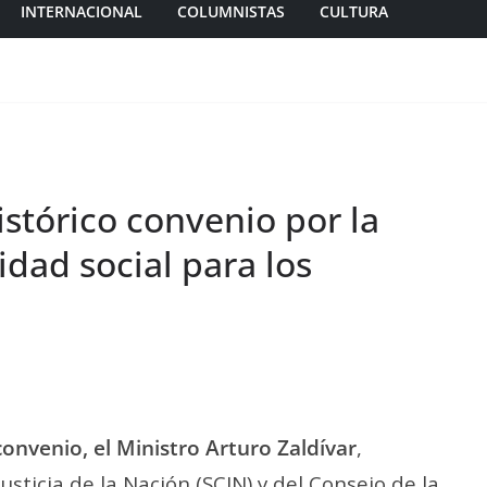
INTERNACIONAL
COLUMNISTAS
CULTURA
stórico convenio por la
ridad social para los
convenio, e
l Ministro Arturo Zaldívar
,
sticia de la Nación (SCJN) y del Consejo de la