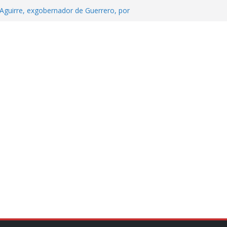
Aguirre, exgobernador de Guerrero, por
 tranquilidad tras casos de ciclosporiasis
Aguirre no es asunto político: Sheinbaum
echa, hora y sede para el examen de
?
 Cuitláhuac García Jiménez desapareció