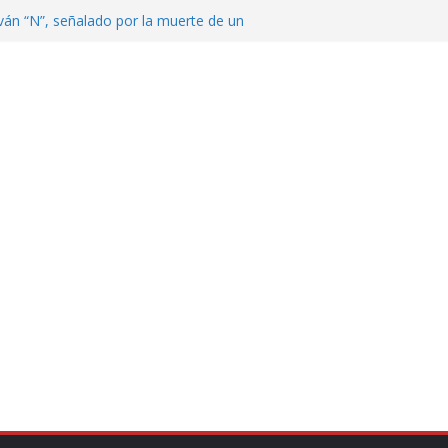
ván “N”, señalado por la muerte de un
nterrey
DE CENTROAMÉRICA! TRICOLOR
VEZ EL MEDALLERO
 Argentina para despedir a su padre, Jorge
 ‘viejitos’, Morena suspende derechos
alvatori y Grace Palomares
en Veracruz; aumentan a 33 los
lmente secos