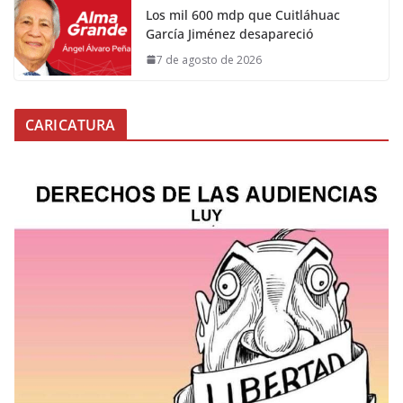
Los mil 600 mdp que Cuitláhuac
García Jiménez desapareció
7 de agosto de 2026
CARICATURA