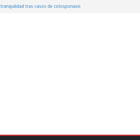
 tranquilidad tras casos de ciclosporiasis
al ingenio San Pedro y proteger cientos
eta contra diputado del PT! Lo acusa de
a el poder en Colombia y promete una
ontra el narcoterrorismo
stablecimiento de vínculos con México:
manos”