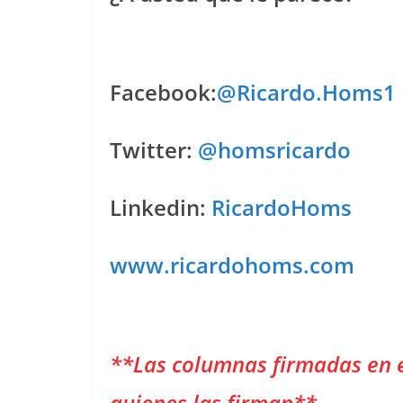
Facebook:
@Ricardo.Homs1
Twitter:
@homsricardo
Linkedin:
RicardoHoms
www.ricardohoms.com
**Las columnas firmadas en 
quienes las firman**