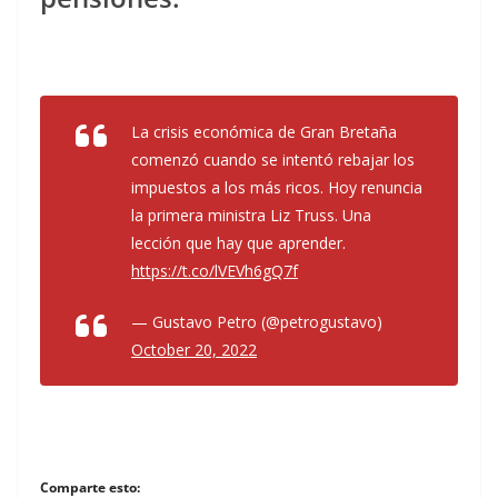
La crisis económica de Gran Bretaña
comenzó cuando se intentó rebajar los
impuestos a los más ricos. Hoy renuncia
la primera ministra Liz Truss. Una
lección que hay que aprender.
https://t.co/lVEVh6gQ7f
— Gustavo Petro (@petrogustavo)
October 20, 2022
Comparte esto: