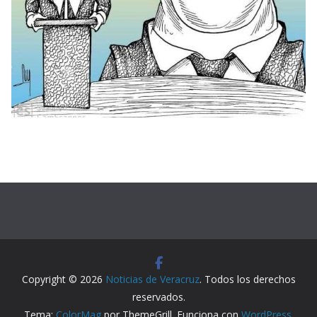
Copyright © 2026
Noticias de Veracruz
. Todos los derechos
reservados.
Tema:
ColorMag
por ThemeGrill. Funciona con
WordPress
.