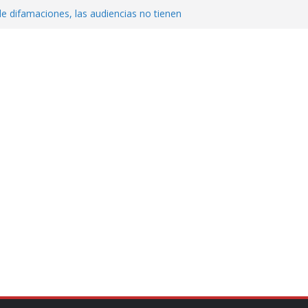
de difamaciones, las audiencias no tienen
pulsa
QUE ROMPE EL ESTADO DE DERECHO
cluyendo a narcopolíticos”: dijo el director
iones contra el CJNG
ra el crimen patrimonial
do… o el defensor inesperado