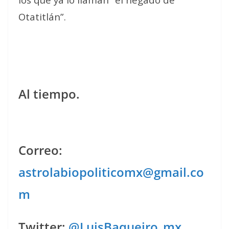
Otatitlán”.
Al tiempo.
Correo:
astrolabiopoliticomx@gmail.co
m
Twitter:
@LuisBaqueiro_mx