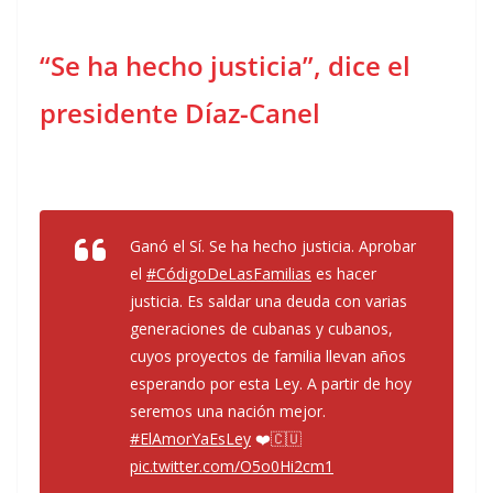
“Se ha hecho justicia”, dice el
presidente Díaz-Canel
Ganó el Sí. Se ha hecho justicia. Aprobar
el
#CódigoDeLasFamilias
es hacer
justicia. Es saldar una deuda con varias
generaciones de cubanas y cubanos,
cuyos proyectos de familia llevan años
esperando por esta Ley. A partir de hoy
seremos una nación mejor.
#ElAmorYaEsLey
❤️🇨🇺
pic.twitter.com/O5o0Hi2cm1