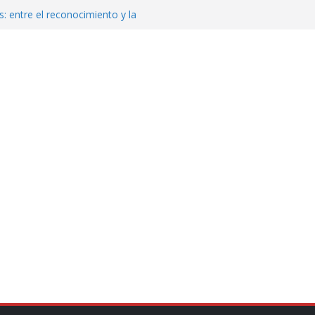
: entre el reconocimiento y la
var la exportación de aguacate de
tados Unidos
zación a escuelas para dejar el esquema
cución política en casos de desafuero
 Movimiento Ciudadano
jeto punzante a cuatro hombres