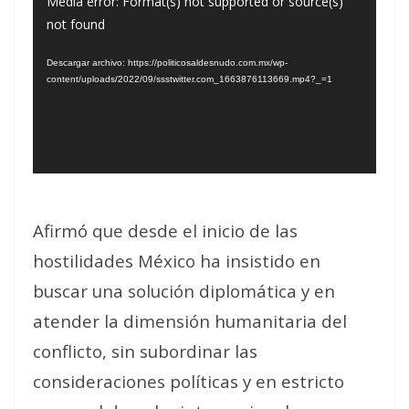
Reproductor
Media error: Format(s) not supported or source(s)
not found
de
vídeo
Descargar archivo: https://politicosaldesnudo.com.mx/wp-
content/uploads/2022/09/ssstwitter.com_1663876113669.mp4?_=1
Afirmó que desde el inicio de las
hostilidades México ha insistido en
buscar una solución diplomática y en
atender la dimensión humanitaria del
conflicto, sin subordinar las
consideraciones políticas y en estricto