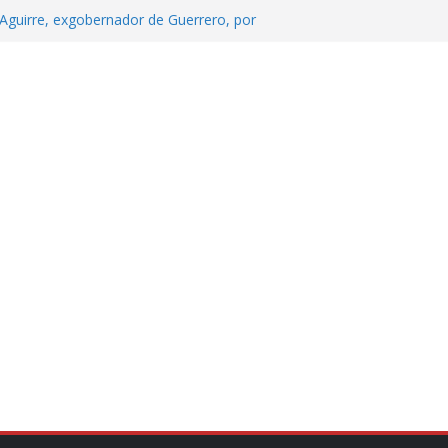
Aguirre, exgobernador de Guerrero, por
 tranquilidad tras casos de ciclosporiasis
Aguirre no es asunto político: Sheinbaum
echa, hora y sede para el examen de
?
 Cuitláhuac García Jiménez desapareció