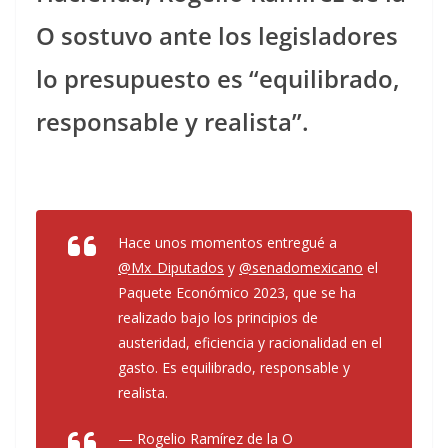
O sostuvo ante los legisladores
lo presupuesto es “equilibrado,
responsable y realista”.
Hace unos momentos entregué a
@Mx_Diputados
y
@senadomexicano
el
Paquete Económico 2023, que se ha
realizado bajo los principios de
austeridad, eficiencia y racionalidad en el
gasto. Es equilibrado, responsable y
realista.
— Rogelio Ramírez de la O